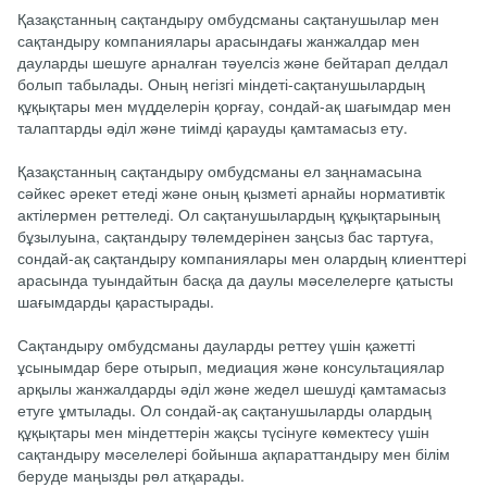
Қазақстанның сақтандыру омбудсманы сақтанушылар мен
сақтандыру компаниялары арасындағы жанжалдар мен
дауларды шешуге арналған тәуелсіз және бейтарап делдал
болып табылады. Оның негізгі міндеті-сақтанушылардың
құқықтары мен мүдделерін қорғау, сондай-ақ шағымдар мен
талаптарды әділ және тиімді қарауды қамтамасыз ету.
Қазақстанның сақтандыру омбудсманы ел заңнамасына
сәйкес әрекет етеді және оның қызметі арнайы нормативтік
актілермен реттеледі. Ол сақтанушылардың құқықтарының
бұзылуына, сақтандыру төлемдерінен заңсыз бас тартуға,
сондай-ақ сақтандыру компаниялары мен олардың клиенттері
арасында туындайтын басқа да даулы мәселелерге қатысты
шағымдарды қарастырады.
Сақтандыру омбудсманы дауларды реттеу үшін қажетті
ұсынымдар бере отырып, медиация және консультациялар
арқылы жанжалдарды әділ және жедел шешуді қамтамасыз
етуге ұмтылады. Ол сондай-ақ сақтанушыларды олардың
құқықтары мен міндеттерін жақсы түсінуге көмектесу үшін
сақтандыру мәселелері бойынша ақпараттандыру мен білім
беруде маңызды рөл атқарады.