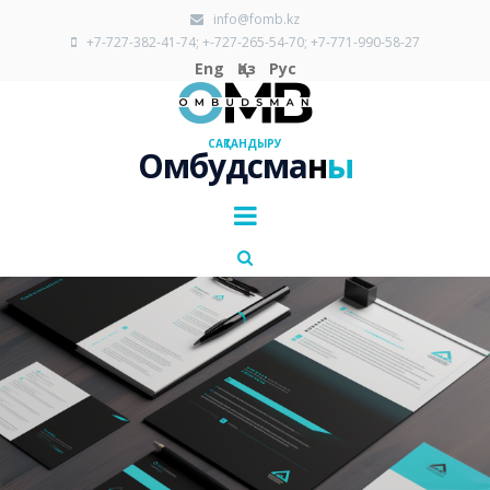
info@fomb.kz

+7-727-382-41-74; +-727-265-54-70; +7-771-990-58-27

Eng
Қаз
Рус
САҚТАНДЫРУ
Омбудсма
н
ы
