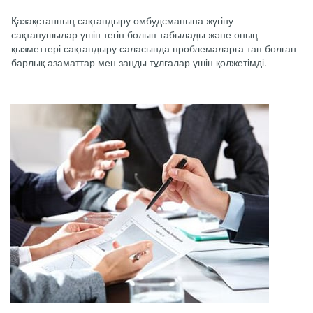
Қазақстанның сақтандыру омбудсманына жүгіну
сақтанушылар үшін тегін болып табылады және оның
қызметтері сақтандыру саласында проблемаларға тап болған
барлық азаматтар мен заңды тұлғалар үшін қолжетімді.