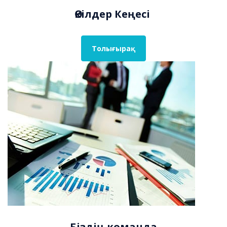
Өкілдер Кеңесі
Толығырақ
Біздің
команда